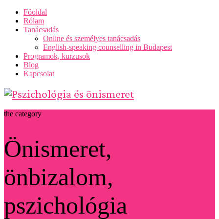
Főoldal
Rólam
Tanácsadás
Online és személyes tanácsadás
English-speaking counselling in Budapest
Programok, kurzusok
Blog
Kapcsolat
the category
Önismeret,
önbizalom,
pszichológia