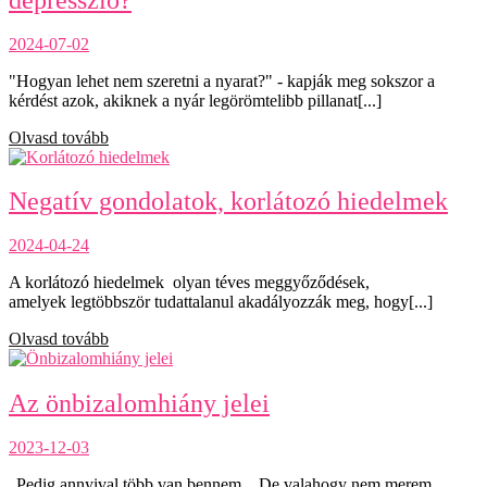
2024-07-02
"Hogyan lehet nem szeretni a nyarat?" - kapják meg sokszor a
kérdést azok, akiknek a nyár legörömtelibb pillanat[...]
Olvasd tovább
Negatív gondolatok, korlátozó hiedelmek
2024-04-24
A korlátozó hiedelmek olyan téves meggyőződések,
amelyek legtöbbször tudattalanul akadályozzák meg, hogy[...]
Olvasd tovább
Az önbizalomhiány jelei
2023-12-03
„Pedig annyival több van bennem…De valahogy nem merem