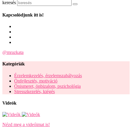
keresés
Kapcsolódjunk itt is!
@mrazkata
Kategóriák
Érzelemkezelés, érzelemszabályozás
Önfejlesztés, motiváció
Önismeret, önbizalom, pszichológia
Stresszkezelés, kiégés
Videók
Nézd meg a videóimat is!