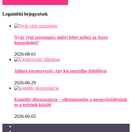
Iratkozz fel a Youtube csatornámra!
Legutóbbi bejegyzések
Nyár végi szorongás: miért lehet nehéz az őszre
hangolódni?
2026-08-01
Júliusi újratervezés: egy kis megállás félidőben
2026-06-29
Kognitív disszonancia – ellentmondás a meggyőződésünk
és a tetteink között
2026-06-02