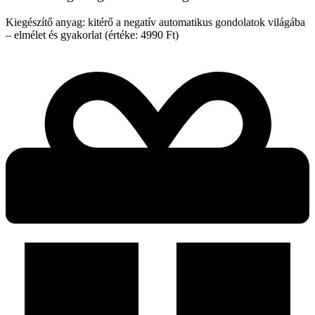
Kiegészítő anyag: kitérő a negatív automatikus gondolatok világába
– elmélet és gyakorlat (értéke: 4990 Ft)