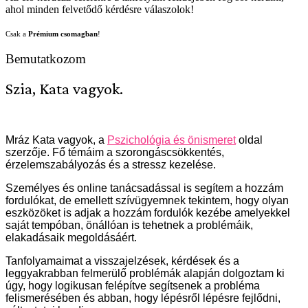
ahol minden felvetődő kérdésre válaszolok!
Csak a
Prémium csomagban
!
Bemutatkozom
Szia, Kata vagyok.
Mráz Kata vagyok, a
Pszichológia és önismeret
oldal
szerzője. Fő témáim a szorongáscsökkentés,
érzelemszabályozás és a stressz kezelése.
Személyes és online tanácsadással is segítem a hozzám
fordulókat, de emellett szívügyemnek tekintem, hogy olyan
eszközöket is adjak a hozzám fordulók kezébe amelyekkel
saját tempóban, önállóan is tehetnek a problémáik,
elakadásaik megoldásáért.
Tanfolyamaimat a visszajelzések, kérdések és a
leggyakrabban felmerülő problémák alapján dolgoztam ki
úgy, hogy logikusan felépítve segítsenek a probléma
felismerésében és abban, hogy lépésről lépésre fejlődni,