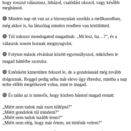
hogy rosszul választasz, hibázol, csalódást okozol, vagy később
megbánod.
🟣 Minden nap ott van az a bizonytalan szorítás a mellkasodban,
még akkor is, ha látszólag minden rendben van körülötted.
🟣 Túl sokszor mondogatod magadnak: „Mi lesz, ha…?”, és a
válaszok sosem hoznak megnyugvást.
🟣 Folyton mások elvárásai között egyensúlyozol, miközben te
magad háttérbe szorulsz.
🟣 Esténként kimerülten fekszel le, de a gondolataid még tovább
dolgoznak. Reggel pedig néha már eleve úgy ébredsz, mintha a nap
terhe előbb megérkezett volna, mint te magad.
🟣 És talán az is ismerős, hogy közben bántod magad emiatt:
„Miért nem tudok már ezen túllépni?”
„Miért gondolok túl mindent?”
„Miért nem tudok lazább lenni?”
„Miért nem elég, hogy már értem, mi történik velem?”