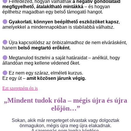
Felfedezed, hogyan válhatnak
a negatív gondolataid
megfigyelhető, átalakítható mintákká
– és hogyan
építhetsz magadban egy belső támogató hangot.
Gyakorlati, könnyen beépíthető eszközöket kapsz
,
amelyekkel a mindennapokban is stabilabbá válhatsz.
Újra kapcsolódsz az önbizalmadhoz de nem elvárásként,
hanem
belső megtartó erőként.
Megtanulod tisztelni a saját határaidat – anélkül, hogy
állandóan meg kellene védened őket.
Ez nem egy száraz, elméleti kurzus.
Ez egy út –
amit közösen járunk végig.
Ezt szeretném én is
„Mindent tudok róla – mégis újra és újra
előjön…”
Sokan, akik már rengeteget olvastak vagy dolgoztak
önmagukon, mégis újra meg újra elakadnak.
A szorongás nem logika kérdése.