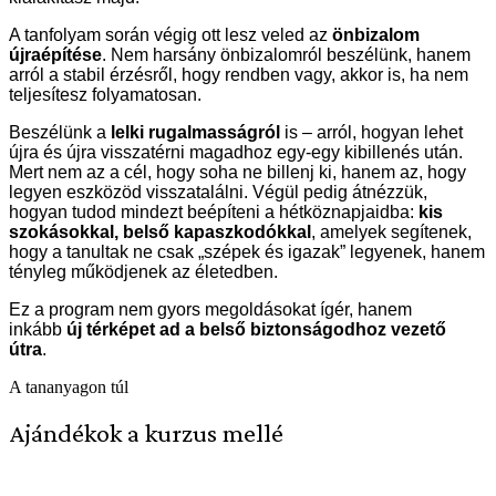
A tanfolyam során végig ott lesz veled az
önbizalom
újraépítése
. Nem harsány önbizalomról beszélünk, hanem
arról a stabil érzésről, hogy rendben vagy, akkor is, ha nem
teljesítesz folyamatosan.
Beszélünk a
lelki rugalmasságról
is – arról, hogyan lehet
újra és újra visszatérni magadhoz egy-egy kibillenés után.
Mert nem az a cél, hogy soha ne billenj ki, hanem az, hogy
legyen eszközöd visszatalálni.
Végül pedig átnézzük,
hogyan tudod mindezt beépíteni a hétköznapjaidba:
kis
szokásokkal, belső kapaszkodókkal
, amelyek segítenek,
hogy a tanultak ne csak „szépek és igazak” legyenek, hanem
tényleg működjenek az életedben.
Ez a program nem gyors megoldásokat ígér, hanem
inkább
új térképet ad a belső biztonságodhoz vezető
útra
.
A tananyagon túl
Ajándékok a kurzus mellé