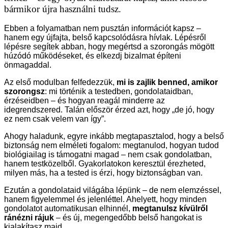
bármikor újra használni tudsz.
Ebben a folyamatban nem pusztán információt kapsz –
hanem egy újfajta, belső kapcsolódásra hívlak. Lépésről
lépésre segítek abban, hogy megértsd a szorongás mögött
húzódó működéseket, és elkezdj bizalmat építeni
önmagaddal.
Az első modulban felfedezzük,
mi is zajlik benned, amikor
szorongsz
: mi történik a testedben, gondolataidban,
érzéseidben – és hogyan reagál minderre az
idegrendszered. Talán először érzed azt, hogy „de jó, hogy
ez nem csak velem van így”.
Ahogy haladunk, egyre inkább megtapasztalod, hogy a belső
biztonság nem elméleti fogalom: megtanulod, hogyan tudod
biológiailag is támogatni magad – nem csak gondolatban,
hanem testközelből. Gyakorlatokon keresztül érezheted,
milyen más, ha a tested is érzi, hogy biztonságban van.
Ezután a gondolataid világába lépünk – de nem elemzéssel,
hanem figyelemmel és jelenléttel. Ahelyett, hogy minden
gondolatot automatikusan elhinnél,
megtanulsz kívülről
ránézni rájuk
– és új, megengedőbb belső hangokat is
kialakítasz majd.