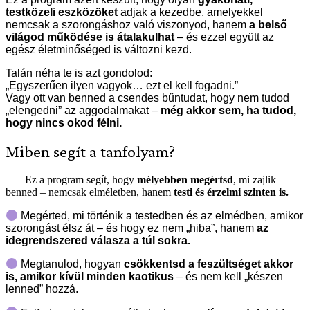
testközeli eszközöket
adjak a kezedbe, amelyekkel
nemcsak a szorongáshoz való viszonyod, hanem
a belső
világod működése is átalakulhat
– és ezzel együtt az
egész életminőséged is változni kezd.
Talán néha te is azt gondolod:
„Egyszerűen ilyen vagyok… ezt el kell fogadni.”
Vagy ott van benned a csendes bűntudat, hogy nem tudod
„elengedni” az aggodalmakat –
még akkor sem, ha tudod,
hogy nincs okod félni.
Miben segít a tanfolyam?
Ez a program segít, hogy
mélyebben megértsd
, mi zajlik
benned – nemcsak elméletben, hanem
testi és érzelmi szinten is.
Megérted, mi történik a testedben és az elmédben, amikor
szorongást élsz át – és hogy ez nem „hiba”, hanem
az
idegrendszered válasza a túl sokra.
Megtanulod, hogyan
csökkentsd a feszültséget akkor
is, amikor kívül minden kaotikus
– és nem kell „készen
lenned” hozzá.