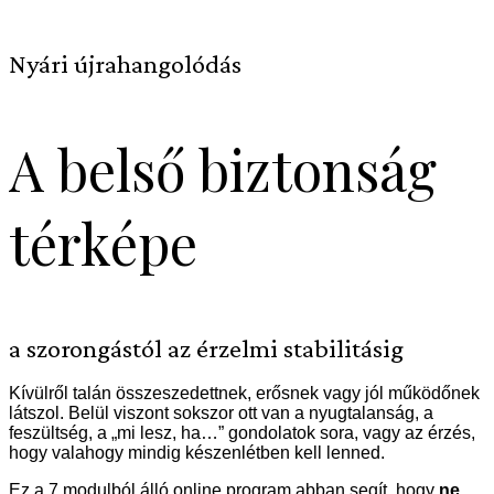
Nyári újrahangolódás
A belső biztonság
térképe
a szorongástól az érzelmi stabilitásig
Kívülről talán összeszedettnek, erősnek vagy jól működőnek
látszol. Belül viszont sokszor ott van a nyugtalanság, a
feszültség, a „mi lesz, ha…” gondolatok sora, vagy az érzés,
hogy valahogy mindig készenlétben kell lenned.
Ez a 7 modulból álló online program abban segít, hogy
ne