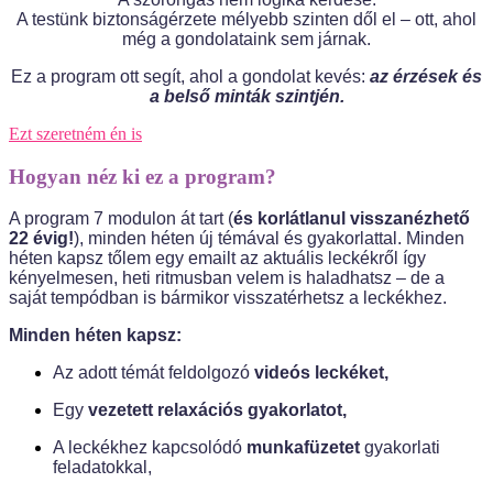
A testünk biztonságérzete mélyebb szinten dől el – ott, ahol
még a gondolataink sem járnak.
Ez a program ott segít, ahol a gondolat kevés:
az érzések és
a belső minták szintjén.
Ezt szeretném én is
Hogyan néz ki ez a program?
A program 7 modulon át tart (
és korlátlanul visszanézhető
22 évig!
), minden héten új témával és gyakorlattal. Minden
héten kapsz tőlem egy emailt az aktuális leckékről így
kényelmesen, heti ritmusban velem is haladhatsz – de a
saját tempódban is bármikor visszatérhetsz a leckékhez.
Minden héten kapsz:
Az adott témát feldolgozó
videós leckéket,
Egy
vezetett relaxációs gyakorlatot,
A leckékhez kapcsolódó
munkafüzetet
gyakorlati
feladatokkal,