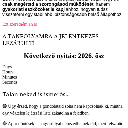
csak megértsd a szorongásod működését
, hanem
gyakorlati eszközöket is kapj
ahhoz, hogyan tudsz
visszatérni egy stabilabb, biztonságosabb belső állapothoz.
Ezt szeretném én is
A TANFOLYAMRA A JELENTKEZÉS
LEZÁRULT!
Következő nyitás: 2026. ősz
Days
Hours
Minutes
Seconds
Talán neked is ismerős...
🟣 Úgy érzed, hogy a gondolataid soha nem kapcsolnak ki, mintha
egy végtelen lejátszási lista zakatolna a fejedben.
🟣 Apró döntések is nagy súllyal nehezedhetnek rád, mert félsz attól,