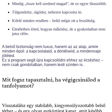
Mindig „össze kell szedned magad”, de ez egyre fárasztóbb.
Túlgondolsz, rágódsz, nehezen kapcsolsz ki.
Kifelé minden rendben – belül mégis ott a feszültség.
Elméletben érted, hogyan működsz, de a gyakorlatban nem
jutsz előre.
A belső biztonság nem luxus, hanem az az alap, amire
minden épül: a kapcsolataid, a döntéseid, a mindennapi
jóléted.
Ez a program segít újra kapcsolódni ehhez az érzéshez –
nem csak gondolatban, hanem testi szinten is.
Mit fogsz tapasztalni, ha végigcsinálod a
tanfolyamot?
Visszatalálsz egy stabilabb, kiegyensúlyozottabb belső
térhez – és egy olyan eszköztárat kapsz, amit később