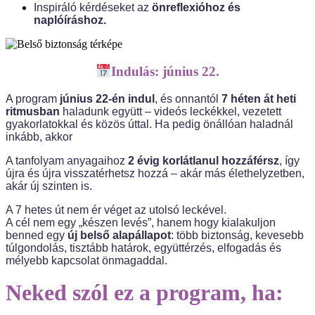
Inspiráló kérdéseket az
önreflexióhoz és
naplóíráshoz.
Indulás: június 22.
A program
június 22-én indul
, és onnantól
7 héten át heti
ritmusban
haladunk együtt – videós leckékkel, vezetett
gyakorlatokkal és közös úttal. Ha pedig önállóan haladnál
inkább, akkor
A tanfolyam anyagaihoz
2 évig korlátlanul hozzáférsz
, így
újra és újra visszatérhetsz hozzá – akár más élethelyzetben,
akár új szinten is.
A 7 hetes út nem ér véget az utolsó leckével.
A cél nem egy „készen levés”, hanem hogy kialakuljon
benned egy
új belső alapállapot
:
több biztonság, kevesebb
túlgondolás, tisztább határok, együttérzés, elfogadás és
mélyebb kapcsolat önmagaddal.
Neked szól ez a program, ha: