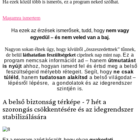
Ha ezek közül több is ismerős, ez a program neked szólhat.
Magamra ismertem
Ha ezek az érzések ismerősek, tudd, hogy
nem vagy
egyedül – és nem veled van a baj.
Nagyon sokan élnek úgy, hogy kívülről „összeszedettnek” tűnnek,
de belül
láthatatlan feszültségeket
cipelnek nap mint nap.
Ez a
program nemcsak információt ad – hanem
útmutatást
is nyújt
ahhoz, hogyan ismerd fel és értsd meg a belső
feszültségeid mélyebb rétegeit. Segít, hogy
ne csak
túléld
, hanem
tudatosan alakítsd
a belső világodat –
lépésről lépésre, a gondolatok és az idegrendszer
szintjén is.
A belső biztonság térképe - 7 hét a
szorongás csökkentésére és az idegrendszer
stabilizálására
Ez a program azért készült, hogy olyan
gyakorlati,