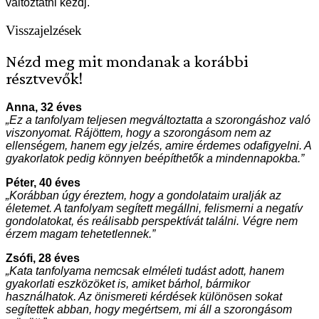
változtatni kezdj.
Visszajelzések
Nézd meg mit mondanak a korábbi
résztvevők!
Anna, 32 éves
„Ez a tanfolyam teljesen megváltoztatta a szorongáshoz való
viszonyomat. Rájöttem, hogy a szorongásom nem az
ellenségem, hanem egy jelzés, amire érdemes odafigyelni. A
gyakorlatok pedig könnyen beépíthetők a mindennapokba.”
Péter, 40 éves
„Korábban úgy éreztem, hogy a gondolataim uralják az
életemet. A tanfolyam segített megállni, felismerni a negatív
gondolatokat, és reálisabb perspektívát találni. Végre nem
érzem magam tehetetlennek.”
Zsófi, 28 éves
„Kata tanfolyama nemcsak elméleti tudást adott, hanem
gyakorlati eszközöket is, amiket bárhol, bármikor
használhatok. Az önismereti kérdések különösen sokat
segítettek abban, hogy megértsem, mi áll a szorongásom