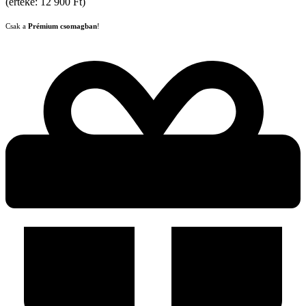
(értéke: 12 900 Ft)
Csak a
Prémium csomagban
!