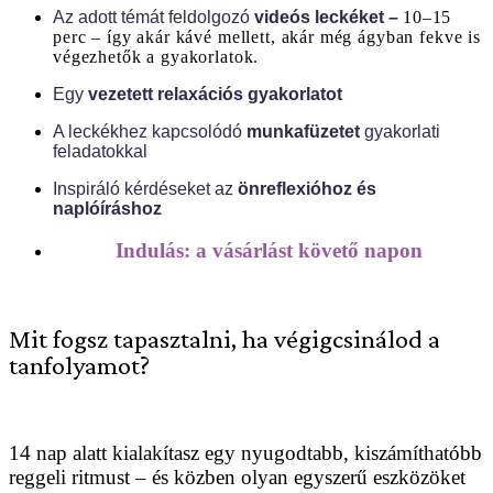
Az adott témát feldolgozó
videós leckéket –
10–15
perc – így akár kávé mellett, akár még ágyban fekve is
végezhetők a gyakorlatok.
Egy
vezetett relaxációs gyakorlatot
A leckékhez kapcsolódó
munkafüzetet
gyakorlati
feladatokkal
Inspiráló kérdéseket az
önreflexióhoz és
naplóíráshoz
Indulás: a vásárlást követő napon
Mit fogsz tapasztalni, ha végigcsinálod a
tanfolyamot?
14 nap alatt kialakítasz egy nyugodtabb, kiszámíthatóbb
reggeli ritmust – és közben olyan egyszerű eszközöket