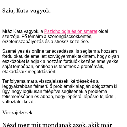
Szia, Kata vagyok.
Mráz Kata vagyok, a
Pszichológia és önismeret
oldal
szerzője. Fő témáim a szorongáscsökkentés,
érzelemszabályozás és a stressz kezelése.
Személyes és online tanácsadással is segítem a hozzám
fordulókat, de emellett szívügyemnek tekintem, hogy olyan
eszközöket is adjak a hozzám fordulók kezébe amelyekkel
saját tempóban, önállóan is tehetnek a problémáik,
elakadásaik megoldásáért.
Tanfolyamaimat a visszajelzések, kérdések és a
leggyakrabban felmerülő problémák alapján dolgoztam ki
úgy, hogy logikusan felépítve segítsenek a probléma
felismerésében és abban, hogy lépésről lépésre fejlődni,
változtatni kezdj.
Visszajelzések
Nézd meg mit mondanak azok, akik már