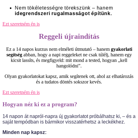
Nem tökéletességre törekszünk – hanem
idegrendszeri rugalmasságot építünk.
Ezt szeretném én is
Reggeli újraindítás
Ez a 14 napos kurzus nem elméleti útmutató – hanem
gyakorlati
segítség
abban, hogy a napi reggeleket ne csak túlélj, hanem egy
kicsit lassíts, és megfigyeld: mit mond a tested, hogyan „kell
hangolódni”.
Olyan gyakorlatokat kapsz, amik segítenek ott, ahol az elhatározás
és a tudatos döntés sokszor kevés.
Ezt szeretném én is
Hogyan néz ki ez a program?
14 napon át napról-napra új gyakorlatot próbálhatsz ki, – és a
saját tempódban is bármikor visszatérhetsz a leckékhez.
Minden nap kapsz: