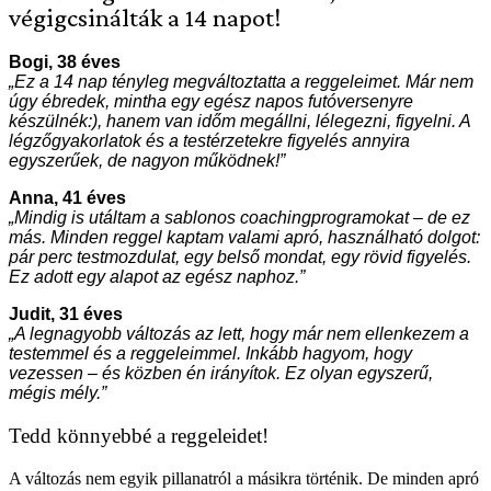
végigcsinálták a 14 napot!
Bogi, 38 éves
„Ez a 14 nap tényleg megváltoztatta a reggeleimet. Már nem
úgy ébredek, mintha egy egész napos futóversenyre
készülnék:), hanem van időm megállni, lélegezni, figyelni. A
légzőgyakorlatok és a testérzetekre figyelés annyira
egyszerűek, de nagyon működnek!”
Anna, 41 éves
„Mindig is utáltam a sablonos coachingprogramokat – de ez
más. Minden reggel kaptam valami apró, használható dolgot:
pár perc testmozdulat, egy belső mondat, egy rövid figyelés.
Ez adott egy alapot az egész naphoz.”
Judit, 31 éves
„A legnagyobb változás az lett, hogy már nem ellenkezem a
testemmel és a reggeleimmel. Inkább hagyom, hogy
vezessen – és közben én irányítok. Ez olyan egyszerű,
mégis mély.”
Tedd könnyebbé a reggeleidet!
A változás nem egyik pillanatról a másikra történik. De minden apró