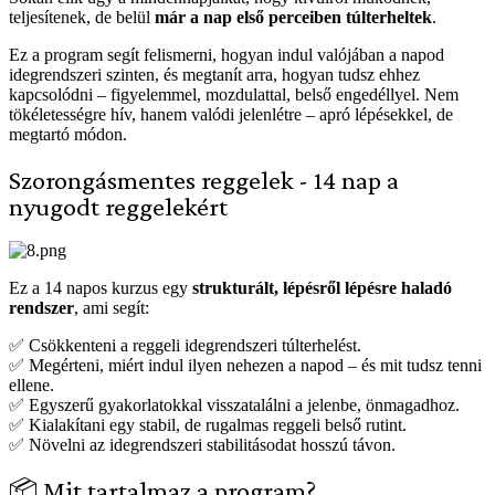
teljesítenek, de belül
már a nap első perceiben túlterheltek
.
Ez a program segít felismerni, hogyan indul valójában a napod
idegrendszeri szinten, és megtanít arra, hogyan tudsz ehhez
kapcsolódni – figyelemmel, mozdulattal, belső engedéllyel. Nem
tökéletességre hív, hanem valódi jelenlétre – apró lépésekkel, de
megtartó módon.
Szorongásmentes reggelek - 14 nap a
nyugodt reggelekért
Ez a 14 napos kurzus egy
strukturált, lépésről lépésre haladó
rendszer
, ami segít:
✅ Csökkenteni a reggeli idegrendszeri túlterhelést.
✅ Megérteni, miért indul ilyen nehezen a napod – és mit tudsz tenni
ellene.
✅ Egyszerű gyakorlatokkal visszatalálni a jelenbe, önmagadhoz.
✅ Kialakítani egy stabil, de rugalmas reggeli belső rutint.
✅ Növelni az idegrendszeri stabilitásodat hosszú távon.
📦 Mit tartalmaz a program?