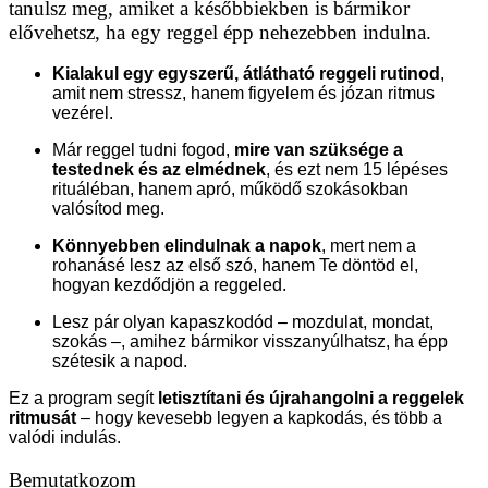
tanulsz meg, amiket a későbbiekben is bármikor
elővehetsz, ha egy reggel épp nehezebben indulna.
Kialakul egy egyszerű, átlátható reggeli rutinod
,
amit nem stressz, hanem figyelem és józan ritmus
vezérel.
Már reggel tudni fogod,
mire van szüksége a
testednek és az elmédnek
, és ezt nem 15 lépéses
rituáléban, hanem apró, működő szokásokban
valósítod meg.
Könnyebben elindulnak a napok
, mert nem a
rohanásé lesz az első szó, hanem Te döntöd el,
hogyan kezdődjön a reggeled.
Lesz pár olyan kapaszkodód – mozdulat, mondat,
szokás –, amihez bármikor visszanyúlhatsz, ha épp
szétesik a napod.
Ez a program segít
letisztítani és újrahangolni a reggelek
ritmusát
– hogy kevesebb legyen a kapkodás, és több a
valódi indulás.
Bemutatkozom