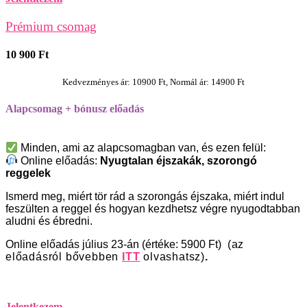
Prémium csomag
10 900 Ft
Kedvezményes ár: 10900 Ft, Normál ár: 14900 Ft
Alapcsomag + bónusz előadás
Minden, ami az alapcsomagban van, és ezen felül:
Online előadás:
Nyugtalan éjszakák, szorongó
reggelek
Ismerd meg, miért tör rád a szorongás éjszaka, miért indul
feszülten a reggel és hogyan kezdhetsz végre nyugodtabban
aludni és ébredni.
Online előadás július 23-án (értéke: 5900 Ft)
(az
előadásról bővebben
ITT
olvashatsz)
.
Jelentkezem