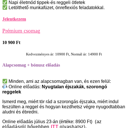
Napi életmód tippek-és reggeli ötletek
Letölthető munkafüzet, önreflexiós feladatokkal.
Jelentkezem
Prémium csomag
10 900 Ft
Kedvezményes ár: 10900 Ft, Normál ár: 14900 Ft
Alapcsomag + bónusz előadás
Minden, ami az alapcsomagban van, és ezen felül:
Online előadás:
Nyugtalan éjszakák, szorongó
reggelek
Ismerd meg, miért tör rád a szorongás éjszaka, miért indul
feszülten a reggel és hogyan kezdhetsz végre nyugodtabban
aludni és ébredni.
Online előadás július 23-án
(értéke: 8900 Ft)
(az
előadásról bővebben
ITT
olvashatsz)
.