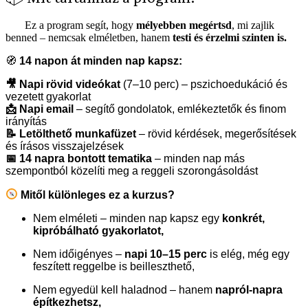
Ez a program segít, hogy
mélyebben megértsd
, mi zajlik
benned – nemcsak elméletben, hanem
testi és érzelmi szinten is.
🧭
14 napon át minden nap kapsz:
🎥 Napi rövid videókat
(7–10 perc) – pszichoedukáció és
vezetett gyakorlat
📩 Napi email
– segítő gondolatok, emlékeztetők és finom
irányítás
📝 Letölthető munkafüzet
– rövid kérdések, megerősítések
és írásos visszajelzések
📅 14 napra bontott tematika
– minden nap más
szempontból közelíti meg a reggeli szorongásoldást
Mitől különleges ez a kurzus?
Nem elméleti – minden nap kapsz egy
konkrét,
kipróbálható gyakorlatot,
Nem időigényes –
napi 10–15 perc
is elég, még egy
feszített reggelbe is beilleszthető,
Nem egyedül kell haladnod – hanem
napról-napra
építkezhetsz,