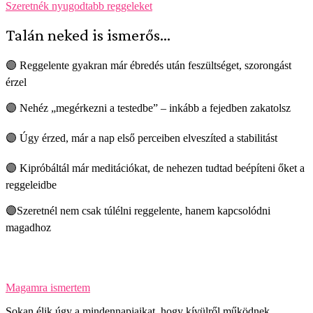
Szeretnék nyugodtabb reggeleket
Talán neked is ismerős...
🟣
Reggelente gyakran már ébredés után feszültséget, szorongást
érzel
🟣
Nehéz „megérkezni a testedbe” – inkább a fejedben zakatolsz
🟣
Úgy érzed, már a nap első perceiben elveszíted a stabilitást
🟣
Kipróbáltál már meditációkat, de nehezen tudtad beépíteni őket a
reggeleidbe
🟣
Szeretnél nem csak túlélni reggelente, hanem kapcsolódni
magadhoz
Magamra ismertem
Sokan élik úgy a mindennapjaikat, hogy kívülről működnek,